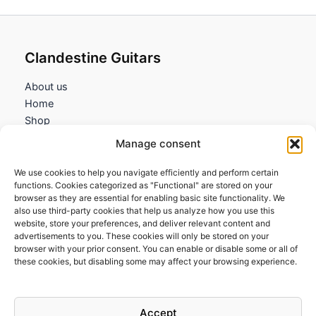
Clandestine Guitars
About us
Home
Shop
My account
Manage consent
Contact us
We use cookies to help you navigate efficiently and perform certain
Information
functions. Cookies categorized as "Functional" are stored on your
browser as they are essential for enabling basic site functionality. We
Terms and Conditions
also use third-party cookies that help us analyze how you use this
website, store your preferences, and deliver relevant content and
Cookies policy
advertisements to you. These cookies will only be stored on your
Privacy Policy
browser with your prior consent. You can enable or disable some or all of
Returns & Exchanges
these cookies, but disabling some may affect your browsing experience.
Payment and shipping
FAQs
Accept